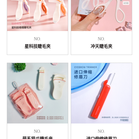
NO.
NO.
星科技睫毛夹
冲天睫毛夹
NO.
NO.
萌系猫爪睫毛夹
进口伸缩修眉刀